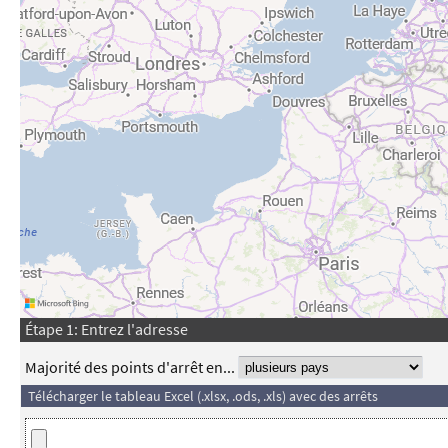
Étape 1: Entrez l'adresse
Majorité des points d'arrêt en...
Télécharger le tableau Excel (.xlsx, .ods, .xls) avec des arrêts